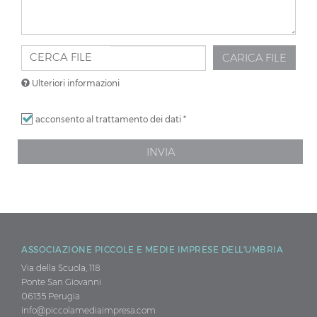
*
MESSAGGIO
CERCA FILE
CARICA FILE
Ulteriori informazioni
I
acconsento al trattamento dei dati
*
file
devono
INVIA
pesare
meno
di
50
MB
.
ASSOCIAZIONE PICCOLE E MEDIE IMPRESE DELL'UMBRIA
Tipi
Via della Scuola, 118
di
Ponte San Giovanni
file
06135 Perugia
permessi:
info@piccolamediaimpresa.com