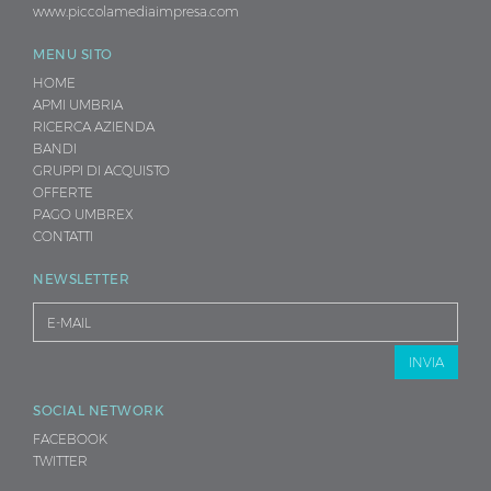
www.piccolamediaimpresa.com
txt
pdf
MENU SITO
ppt
HOME
xls
APMI UMBRIA
RICERCA AZIENDA
doc
BANDI
docx
GRUPPI DI ACQUISTO
odt
.
OFFERTE
PAGO UMBREX
CONTATTI
NEWSLETTER
INVIA
SOCIAL NETWORK
FACEBOOK
TWITTER