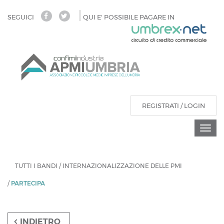
Salta
SEGUICI
QUI E' POSSIBILE PAGARE IN
al
contenuto
principale
REGISTRATI / LOGIN
Togg
navi
Tu
sei
TUTTI I BANDI
/
INTERNAZIONALIZZAZIONE DELLE PMI
qui
/
PARTECIPA