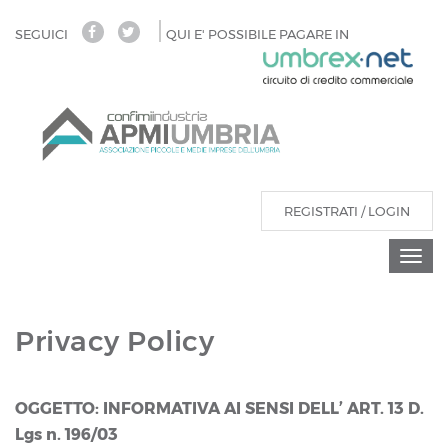
Salta
SEGUICI
QUI E' POSSIBILE PAGARE IN
al
contenuto
principale
REGISTRATI / LOGIN
Togg
navi
Privacy Policy
OGGETTO: INFORMATIVA AI SENSI DELL’ ART. 13 D.
Lgs n. 196/03