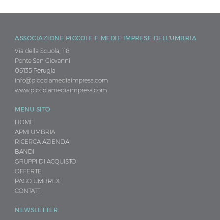
ASSOCIAZIONE PICCOLE E MEDIE IMPRESE DELL'UMBRIA
Via della Scuola, 118
Ponte San Giovanni
06135 Perugia
info@piccolamediaimpresa.com
www.piccolamediaimpresa.com
MENU SITO
HOME
APMI UMBRIA
RICERCA AZIENDA
BANDI
GRUPPI DI ACQUISTO
OFFERTE
PAGO UMBREX
CONTATTI
NEWSLETTER