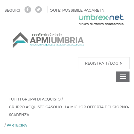
Salta
SEGUICI
QUI E' POSSIBILE PAGARE IN
al
contenuto
principale
REGISTRATI / LOGIN
Togg
navi
Tu
sei
TUTTI I GRUPPI DI ACQUISTO
/
qui
GRUPPO ACQUISTO GASOLIO - LA MIGLIOR OFFERTA DEL GIORNO•
SCADENZA
/
PARTECIPA