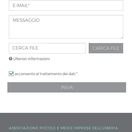
E-
MAIL*
*
MESSAGGIO
CERCA FILE
CARICA FILE
Ulteriori informazioni
I
acconsento al trattamento dei dati
*
file
devono
INVIA
pesare
meno
di
50
MB
.
ASSOCIAZIONE PICCOLE E MEDIE IMPRESE DELL'UMBRIA
Tipi