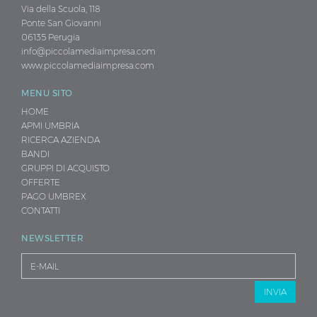
Via della Scuola, 118
di
Ponte San Giovanni
file
06135 Perugia
permessi:
info@piccolamediaimpresa.com
www.piccolamediaimpresa.com
txt
pdf
MENU SITO
ppt
HOME
xls
APMI UMBRIA
RICERCA AZIENDA
doc
BANDI
docx
GRUPPI DI ACQUISTO
odt
.
OFFERTE
PAGO UMBREX
CONTATTI
NEWSLETTER
INVIA