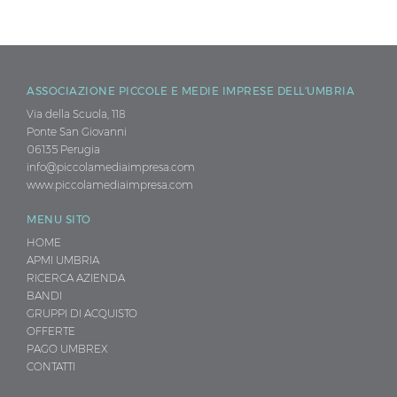
meno
di
50
MB
.
ASSOCIAZIONE PICCOLE E MEDIE IMPRESE DELL'UMBRIA
Tipi
Via della Scuola, 118
di
Ponte San Giovanni
file
06135 Perugia
permessi:
info@piccolamediaimpresa.com
www.piccolamediaimpresa.com
txt
pdf
MENU SITO
ppt
HOME
xls
APMI UMBRIA
RICERCA AZIENDA
doc
BANDI
docx
GRUPPI DI ACQUISTO
odt
.
OFFERTE
PAGO UMBREX
CONTATTI