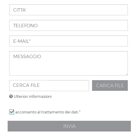
INDIRIZZO
REFERENTE*
*
CITTA'
TELEFONO
E-
MAIL*
*
MESSAGGIO
CERCA FILE
CARICA FILE
Ulteriori informazioni
I
acconsento al trattamento dei dati
*
file
devono
INVIA
pesare