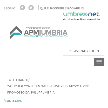
Salta
SEGUICI
QUI E' POSSIBILE PAGARE IN
al
contenuto
principale
REGISTRATI / LOGIN
Togg
navi
Tu
sei
TUTTI I BANDI
/
qui
“VOUCHER CONSULENZIALI IN FAVORE DI MICRO E PMI”
PROMOSSO DA SVILUPPUMBRIA
/
PARTECIPA