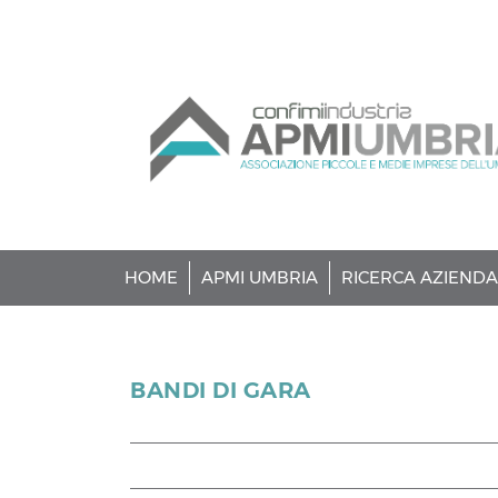
Salta
al
contenuto
principale
HOME
APMI UMBRIA
RICERCA AZIENDA
BANDI DI GARA