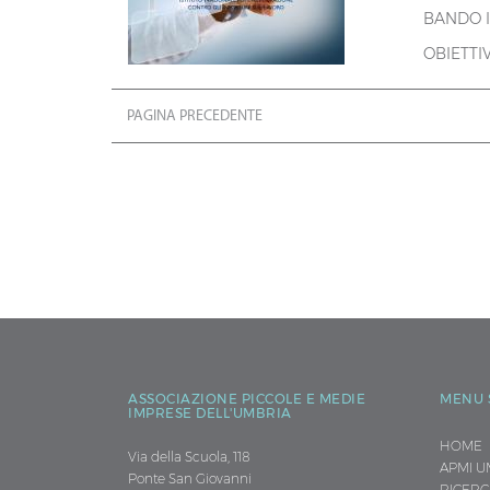
BANDO IS
OBIETTIV
PAGINA PRECEDENTE
ASSOCIAZIONE PICCOLE E MEDIE
MENU 
IMPRESE DELL'UMBRIA
HOME
Via della Scuola, 118
APMI U
Ponte San Giovanni
RICERC